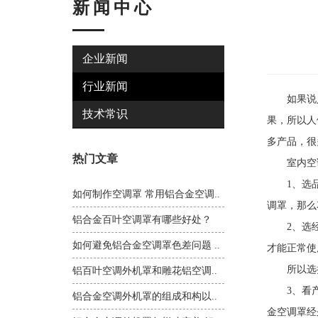
新闻中心
企业新闻
行业新闻
如果说人
技术常识
果，所以人
多产品，很
热门文章
室内空调
1、选品牌
如何制作空调罩 常用铝合金空调..
调罩，那么
铝合金百叶空调罩有哪些好处？
2、选经经
如何避免铝合金空调罩色差问题 ..
才能正常使
所以选择
铝百叶空调外机罩和雕花铝空调..
3、看产品
铝合金空调外机罩的组成和构以..
金空调罩经