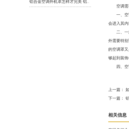
铝合金空调外机罩怎样才完美 铝..
空调需要
一、空调
会进入其内
二、一般
外需要特别
的空调罩又
够起到装饰
四、空调
上一篇：
如
下一篇：
铝
相关信息