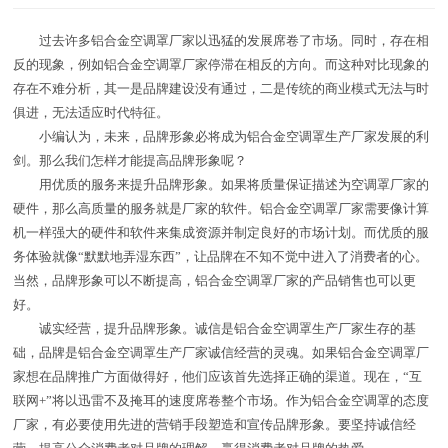
过去许多铝合金空调罩厂家以迅猛的发展席卷了市场。同时，存在相
反的现象，例如铝合金空调罩厂家停滞在相反的方向。而这种对比现象的
存在不难分析，其一是品牌建设没有通过，二是传统的商业模式无法与时
俱进，无法适应时代特征。
小编认为，未来，品牌形象必将成为铝合金空调罩生产厂家发展的利
剑。那么我们怎样才能提高品牌形象呢？
用优质的服务来提升品牌形象。如果将质量保证描述为空调罩厂家的
硬件，那么高质量的服务就是厂家的软件。铝合金空调罩厂家需要像计算
机一样强大的硬件和软件来集成资源并制定良好的市场计划。而优质的服
务体验就像“默默地弄湿东西”，让品牌在不知不觉中进入了消费者的心。
当然，品牌形象可以不断提高，铝合金空调罩厂家的产品销售也可以更
好。
诚实经营，提升品牌形象。诚信是铝合金空调罩生产厂家生存的基
础，品牌是铝合金空调罩生产厂家诚信经营的灵魂。如果铝合金空调罩厂
家想在品牌推广方面做得好，他们应该首先选择正确的渠道。现在，“互
联网+”将以迅雷不及掩耳的速度席卷整个市场。作为铝合金空调罩的态度
厂家，有必要使用先进的营销手段塑造和宣传品牌形象。要坚持诚信经